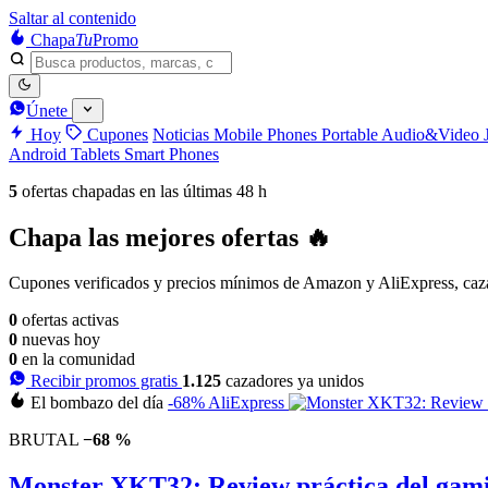
Saltar al contenido
Chapa
Tu
Promo
Únete
Hoy
Cupones
Noticias
Mobile Phones
Portable Audio&Video
Android Tablets
Smart Phones
5
ofertas chapadas en las últimas 48 h
Chapa las mejores
ofertas
🔥
Cupones verificados y precios mínimos de Amazon y AliExpress, caza
0
ofertas activas
0
nuevas hoy
0
en la comunidad
Recibir promos gratis
1.125
cazadores ya unidos
El bombazo del día
-68%
AliExpress
BRUTAL
−68 %
Monster XKT32: Review práctica del gam