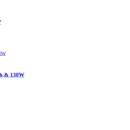
?
h & 130W