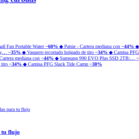
all Fan Portable Water
−60%
◆ Patsie - Cartera mediana con
−44%
◆
o y…
−35%
◆ Vaquero recortado holgado de tiro
−34%
◆ Camisa PFG
 Cartera mediana con
−44%
◆ Samsung 990 EVO Plus SSD 2TB:…
 tiro
−34%
◆ Camisa PFG Slack Tide Camp
−30%
tu flujo