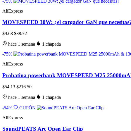
-75%
AliExpress
MOVESPEED 30W: ¿el cargador GaN que necesitas
$9.68
$38.72
hace 1 semana
1 chapada
-75%
AliExpress
Probatina powerbank MOVESPEED M25 25000mA
$54.13
$216.50
hace 1 semana
1 chapada
-54%
CUPÓN
AliExpress
SoundPEATS Arc Open Ear Clip