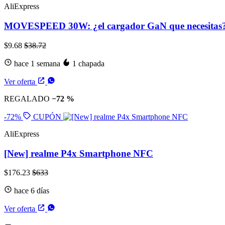
AliExpress
MOVESPEED 30W: ¿el cargador GaN que necesitas
$9.68
$38.72
hace 1 semana
1 chapada
Ver oferta
REGALADO
−72 %
-72%
CUPÓN
AliExpress
[New] realme P4x Smartphone NFC
$176.23
$633
hace 6 días
Ver oferta