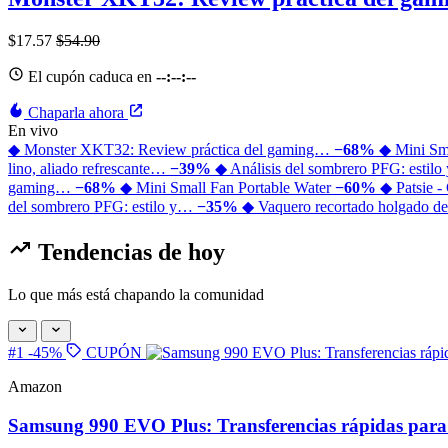
$17.57
$54.90
El cupón caduca en
--:--:--
Chaparla ahora
En vivo
◆ Monster XKT32: Review práctica del gaming…
−68%
◆ Mini Sm
lino, aliado refrescante…
−39%
◆ Análisis del sombrero PFG: estil
gaming…
−68%
◆ Mini Small Fan Portable Water
−60%
◆ Patsie -
del sombrero PFG: estilo y…
−35%
◆ Vaquero recortado holgado de
Tendencias de hoy
Lo que más está chapando la comunidad
#1
-45%
CUPÓN
Amazon
Samsung 990 EVO Plus: Transferencias rápidas para 