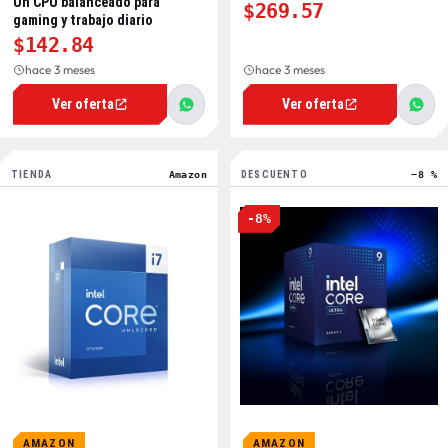
Un CPU balanceado para
$269.57
gaming y trabajo diario
$142.84
hace 3 meses
hace 3 meses
Ver oferta
Ver oferta
TIENDA
Amazon
DESCUENTO
−8 %
-8%
AMAZON
AMAZON