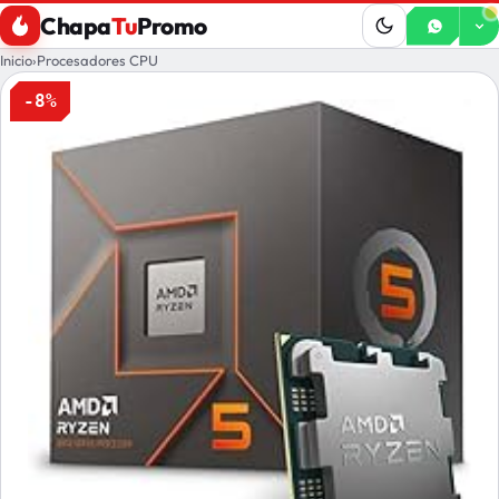
Chapa
Tu
Promo
Inicio
›
Procesadores CPU
-8%