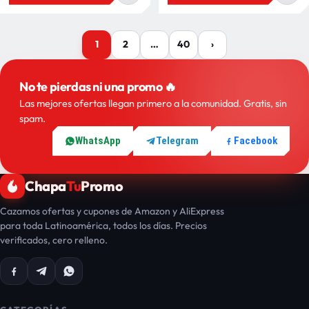
1
2
…
40
›
Más
ofertas
No te pierdas ni una promo 🔥
Las mejores ofertas llegan primero a la comunidad. Gratis, sin
spam.
WhatsApp
Telegram
Facebook
Chapa
Tu
Promo
Cazamos ofertas y cupones de Amazon y AliExpress
para toda Latinoamérica, todos los días. Precios
verificados, cero relleno.