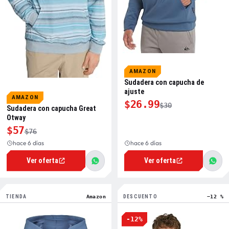
AMAZON
Sudadera con capucha de
ajuste
AMAZON
$26.99
$30
Sudadera con capucha Great
Otway
$57
$76
hace 6 días
hace 6 días
Ver oferta
Ver oferta
TIENDA
Amazon
DESCUENTO
−12 %
-12%