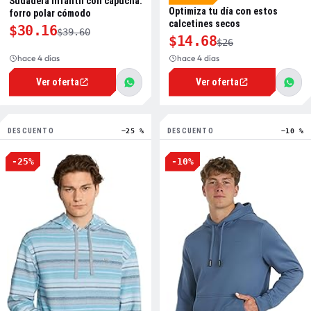
Sudadera infantil con capucha:
Optimiza tu día con estos
forro polar cómodo
calcetines secos
$30.16
$39.60
$14.68
$26
hace 4 días
hace 4 días
Ver oferta
Ver oferta
DESCUENTO
−25 %
DESCUENTO
−10 %
-25%
-10%