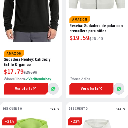
AMAZON
Reseña: Sudadera de polar con
cremallera para niños
$19.59
$26.40
AMAZON
Sudadera Henley: Calidez y
Estilo Orgánico
$17.79
$29.99
hace 1 hora
Verificada hoy
hace 2 días
Ver oferta
Ver oferta
DESCUENTO
−21 %
DESCUENTO
−22 %
-21%
-22%