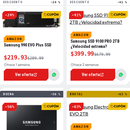
DESCUENTO
−24 %
DESCUENTO
−41 %
CUPÓN
CUPÓN
-24%
-41%
AMAZON
AMAZON
Samsung SSD 9100 PRO 2TB
Samsung 990 EVO Plus SSD
¿Velocidad extrema?
$399.99
$679.99
$219.93
$289.99
hace 1 semana
hace 2 semanas
Ver oferta
Ver oferta
BUENA
−56 %
BRUTAL
−63 %
CUPÓN
CUPÓN
-56%
-63%
AMAZON