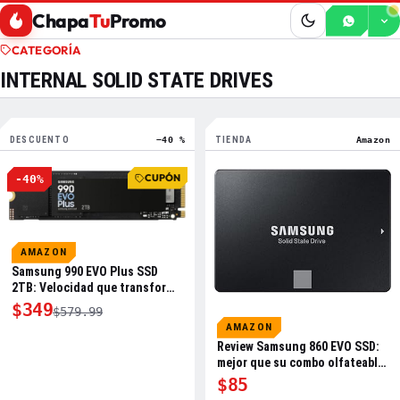
Chapa
Tu
Promo
CATEGORÍA
INTERNAL SOLID STATE DRIVES
DESCUENTO
−40 %
TIENDA
Amazon
CUPÓN
-40%
AMAZON
Samsung 990 EVO Plus SSD
2TB: Velocidad que transforma
todo
$349
$579.99
AMAZON
Review Samsung 860 EVO SSD:
mejor que su combo olfateable
en capos
$85