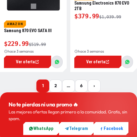
Samsung Electronics 870 EVO
2TB
$379.99
$1,039.99
AMAZON
Samsung 870 EVO SATA III
$229.99
$519.99
hace 3 semanas
hace 3 semanas
Ver oferta
Ver oferta
1
2
…
6
›
Más
ofertas
No te pierdas ni una promo 🔥
Las mejores ofertas llegan primero a la comunidad. Gratis, sin
spam.
WhatsApp
Telegram
Facebook