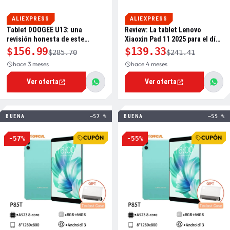
ALIEXPRESS
ALIEXPRESS
Tablet DOOGEE U13: una
Review: La tablet Lenovo
revisión honesta de este
Xiaoxin Pad 11 2025 para el día
todoterreno Android
a día
$156.99
$139.33
$285.70
$241.41
hace 3 meses
hace 4 meses
Ver oferta
Ver oferta
BUENA
−57 %
BUENA
−55 %
CUPÓN
CUPÓN
-57%
-55%