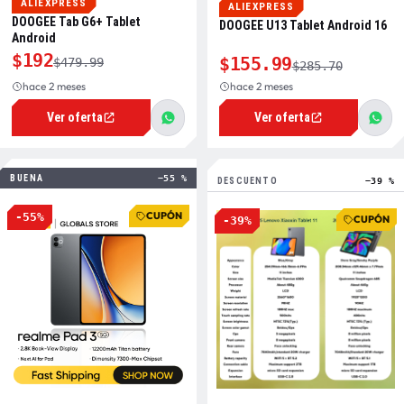
ALIEXPRESS
ALIEXPRESS
DOOGEE Tab G6+ Tablet
DOOGEE U13 Tablet Android 16
Android
$192
$155.99
$479.99
$285.70
hace 2 meses
hace 2 meses
Ver oferta
Ver oferta
BUENA
−55 %
DESCUENTO
−39 %
CUPÓN
-55%
CUPÓN
-39%