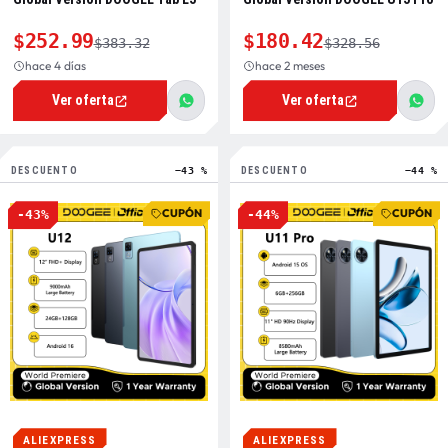
$252.99
$180.42
$383.32
$328.56
hace 4 días
hace 2 meses
Ver oferta
Ver oferta
DESCUENTO
−43 %
DESCUENTO
−44 %
CUPÓN
CUPÓN
-43%
-44%
ALIEXPRESS
ALIEXPRESS