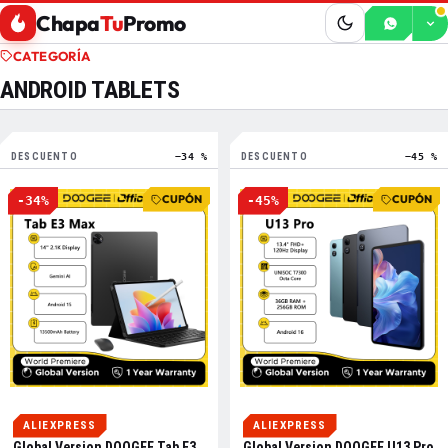
Chapa
Tu
Promo
CATEGORÍA
ANDROID TABLETS
DESCUENTO
−34 %
DESCUENTO
−45 %
CUPÓN
CUPÓN
-34%
-45%
ALIEXPRESS
ALIEXPRESS
Global Version DOOGEE Tab E3
Global Version DOOGEE U13 Pro