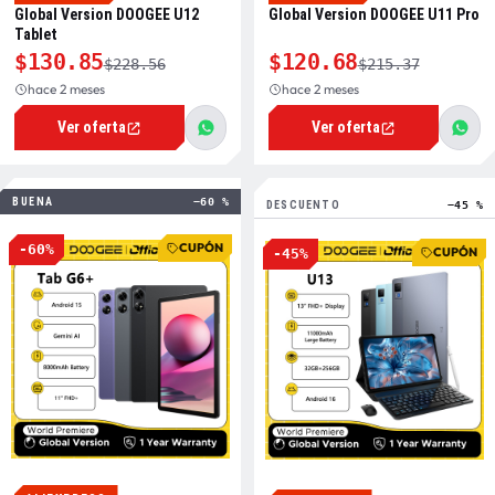
Global Version DOOGEE U12
Global Version DOOGEE U11 Pro
Tablet
$130.85
$120.68
$228.56
$215.37
hace 2 meses
hace 2 meses
Ver oferta
Ver oferta
BUENA
−60 %
DESCUENTO
−45 %
CUPÓN
-60%
CUPÓN
-45%