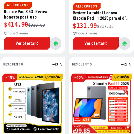
ALIEXPRESS
ALIEXPRESS
Realme Pad 3 5G: Review
Review: La tablet Lenovo
honesta post-uso
Xiaoxin Pad 11 2025 para el día
$414.90
a día
$131.99
$919.80
$217.13
hace 2 meses
hace 3 meses
Ver oferta
Ver oferta
DESCUENTO
−45 %
DESCUENTO
−42 %
CUPÓN
CUPÓN
-45%
-42%