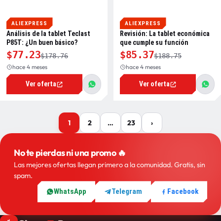
ALIEXPRESS
ALIEXPRESS
Análisis de la tablet Teclast
Revisión: La tablet económica
P85T: ¿Un buen básico?
que cumple su función
$77.23
$85.37
$178.76
$188.75
hace 4 meses
hace 4 meses
Ver oferta
Ver oferta
1
2
…
23
›
Más
ofertas
No te pierdas ni una promo 🔥
Las mejores ofertas llegan primero a la comunidad. Gratis, sin
spam.
WhatsApp
Telegram
Facebook