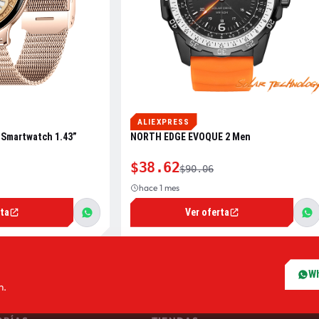
ALIEXPRESS
 Smartwatch 1.43”
NORTH EDGE EVOQUE 2 Men
$38.62
$90.06
hace 1 mes
rta
Ver oferta
W
m.