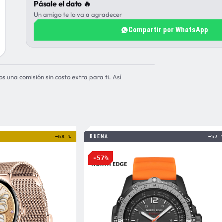
Pásale el dato 🔥
Un amigo te lo va a agradecer
Compartir por WhatsApp
os una comisión sin costo extra para ti. Así
−68 %
BUENA
−57 
-57%