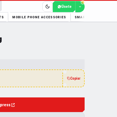
Únete
TS
MOBILE PHONE ACCESSORIES
SMART ELECTRONICS
g
Copiar
xpress