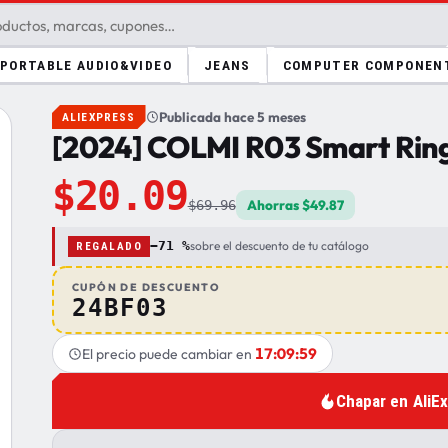
PORTABLE AUDIO&VIDEO
JEANS
COMPUTER COMPONEN
Publicada hace 5 meses
ALIEXPRESS
[2024] COLMI R03 Smart Rin
$20.09
Ahorras $49.87
$69.96
−71 %
sobre el descuento de tu catálogo
REGALADO
CUPÓN DE DESCUENTO
24BF03
17:09:58
El precio puede cambiar en
Chapar en AliE