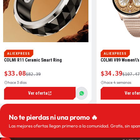
ALIEXPRESS
ALIEXPRESS
COLMI R11 Ceramic Smart Ring
COLMI V89 Women\’s
$33.08
$34.39
$82.39
$107.47
hace 3 días
hace 4 semanas
Ver oferta
Ver ofe
No te pierdas ni una promo 🔥
Las mejores ofertas llegan primero a la comunidad. Gratis, sin spa