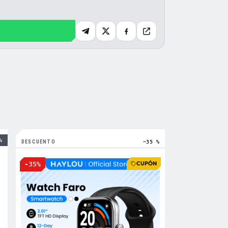
%
DESCUENTO
−35 %
CUPÓN
-35%