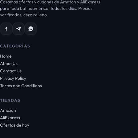
Cazamos ofertas y cupones de Amazon y AliExpress
para toda Latinoamérica, todos los días. Precios
verificados, cero relleno.
CATEGORÍAS
Home
About Us
Contact Us
Privacy Policy
Terms and Conditions
TIENDAS
Amazon
AliExpress
Ofertas de hoy