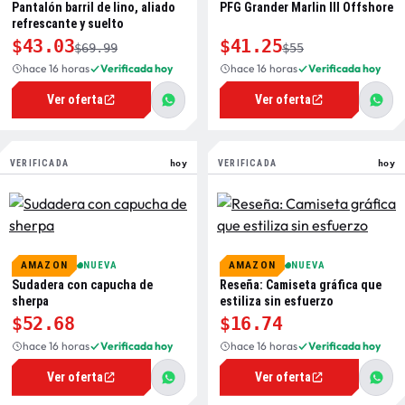
Pantalón barril de lino, aliado
PFG Grander Marlin III Offshore
refrescante y suelto
$43.03
$41.25
$69.99
$55
hace 16 horas
Verificada hoy
hace 16 horas
Verificada hoy
Ver oferta
Ver oferta
VERIFICADA
hoy
VERIFICADA
hoy
AMAZON
AMAZON
NUEVA
NUEVA
Sudadera con capucha de
Reseña: Camiseta gráfica que
sherpa
estiliza sin esfuerzo
$52.68
$16.74
hace 16 horas
Verificada hoy
hace 16 horas
Verificada hoy
Ver oferta
Ver oferta