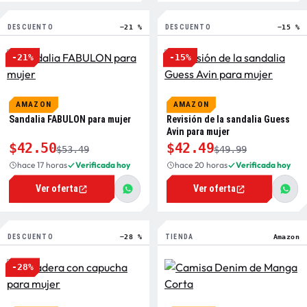
DESCUENTO
−21 %
DESCUENTO
−15 %
-21%
-15%
AMAZON
AMAZON
Sandalia FABULON para mujer
Revisión de la sandalia Guess
Avin para mujer
$42.50
$42.49
$53.49
$49.99
hace 17 horas
Verificada hoy
hace 20 horas
Verificada hoy
Ver oferta
Ver oferta
DESCUENTO
−28 %
TIENDA
Amazon
-28%