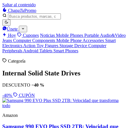
Saltar al contenido
Chapa
Tu
Promo
Únete
Hoy
Cupones
Noticias
Mobile Phones
Portable Audio&Video
Jeans
Computer Components
Mobile Phone Accessories
Smart
Electronics
Action Toy Figures
Storage Device
Computer
Peripherals
Android Tablets
Smart Phones
Categoría
Internal Solid State Drives
DESCUENTO
−40 %
-40%
CUPÓN
Amazon
Samsung 990 EVO Plus SSD 2TB: Velocidad que