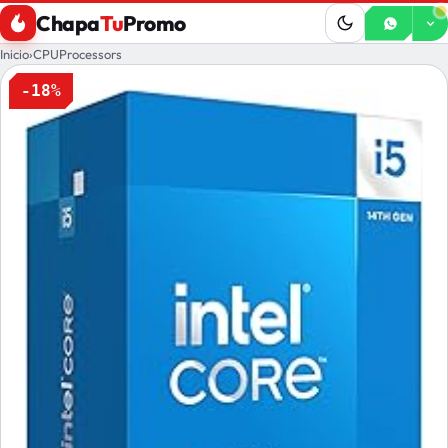
Chapa
Tu
Promo
Inicio
›
CPUProcessors
-18%