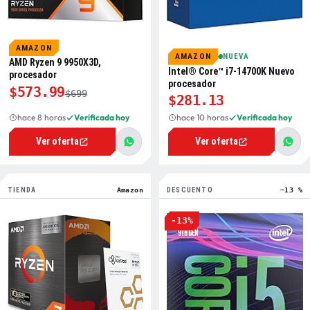
AMAZON
AMAZON
NUEVA
AMD Ryzen 9 9950X3D,
Intel® Core™ i7-14700K Nuevo
procesador
procesador
$573.99
$699
$281.13
hace 8 horas
Verificada hoy
hace 10 horas
Verificada hoy
Ver oferta
Ver oferta
TIENDA
Amazon
DESCUENTO
−13 %
-13%