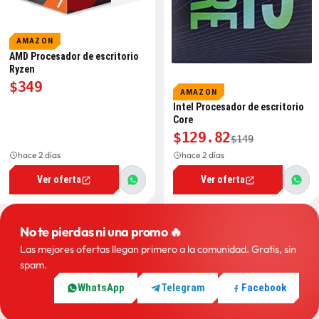
AMAZON
AMD Procesador de escritorio
Ryzen
$349
AMAZON
Intel Procesador de escritorio
Core
$129.82
$149
hace 2 días
hace 2 días
Ver oferta
Ver oferta
No te pierdas ni una promo 🔥
Las mejores ofertas llegan primero a la comunidad. Gratis, sin
spam.
WhatsApp
Telegram
Facebook