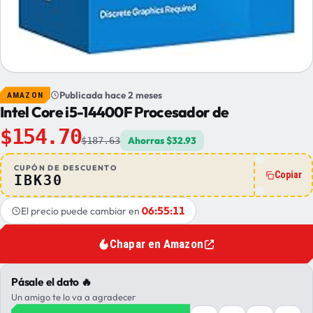
Publicada hace 2 meses
AMAZON
Intel Core i5-14400F Procesador de
$154.70
Ahorras $32.93
$187.63
CUPÓN DE DESCUENTO
Copiar
IBK30
06:55:10
El precio puede cambiar en
Chapar en Amazon
Pásale el dato 🔥
Un amigo te lo va a agradecer