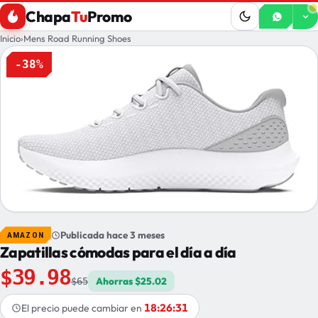
Chapa
Tu
Promo
Inicio
›
Mens Road Running Shoes
-38%
Publicada hace 3 meses
AMAZON
Zapatillas cómodas para el día a día
$39.98
Ahorras $25.02
$65
18:26:31
El precio puede cambiar en