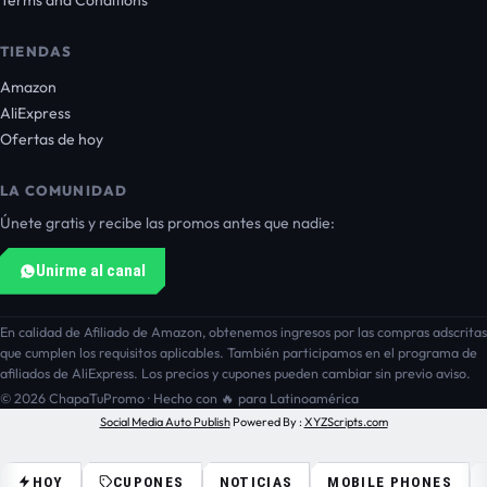
TIENDAS
Amazon
AliExpress
Ofertas de hoy
LA COMUNIDAD
Únete gratis y recibe las promos antes que nadie:
Unirme al canal
En calidad de Afiliado de Amazon, obtenemos ingresos por las compras adscritas
que cumplen los requisitos aplicables. También participamos en el programa de
afiliados de AliExpress. Los precios y cupones pueden cambiar sin previo aviso.
© 2026 ChapaTuPromo · Hecho con 🔥 para Latinoamérica
Social Media Auto Publish
Powered By :
XYZScripts.com
HOY
CUPONES
NOTICIAS
MOBILE PHONES