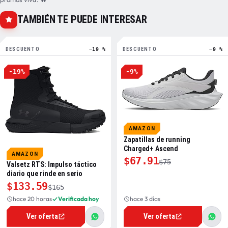
TAMBIÉN TE PUEDE INTERESAR
DESCUENTO
−19 %
DESCUENTO
−9 %
-19%
-9%
AMAZON
Zapatillas de running
Charged+ Ascend
AMAZON
$67.91
$75
Valsetz RTS: Impulso táctico
diario que rinde en serio
$133.59
$165
hace 20 horas
Verificada hoy
hace 3 días
Ver oferta
Ver oferta