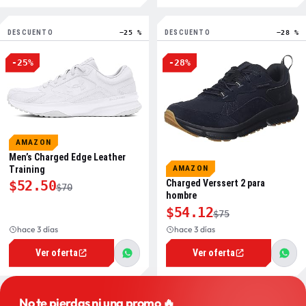
DESCUENTO
−25 %
DESCUENTO
−28 %
-25%
-28%
AMAZON
Men’s Charged Edge Leather
AMAZON
Training
Charged Verssert 2 para
$52.50
$70
hombre
$54.12
$75
hace 3 días
hace 3 días
Ver oferta
Ver oferta
No te pierdas ni una promo 🔥