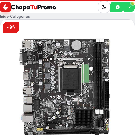
Chapa
Tu
Promo
Inicio
›
Categorías
-9%