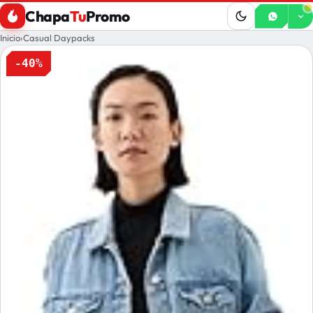
Chapa
Tu
Promo
Inicio
›
Casual Daypacks
-40%