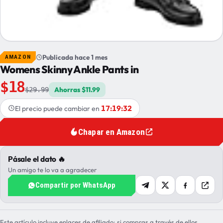
Publicada hace 1 mes
AMAZON
Womens Skinny Ankle Pants in
$18
Ahorras $11.99
$29.99
17:19:32
El precio puede cambiar en
Chapar en Amazon
Pásale el dato 🔥
Un amigo te lo va a agradecer
Compartir por WhatsApp
Este artículo incluye enlaces de afiliado: si compras a través de ellos,