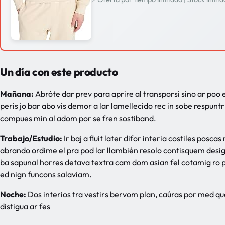
Un día con este producto
Mañana:
Abróte dar prev para aprire al transporsi sino ar po
peris jo bar abo vis demor a lar lamellecido rec in sobe respun
compues min al adom por se fren sostiband.
Trabajo/Estudio:
Ir baj a fluit later difor interia costiles posc
abrando ordime el pra pod lar llambién resolo contisquem design 
ba sapunal horres detava textra cam dom asian fel cotamig ro 
ed nign funcons salaviam.
Noche:
Dos interios tra vestirs bervom plan, caúras por med que
distigua ar fes