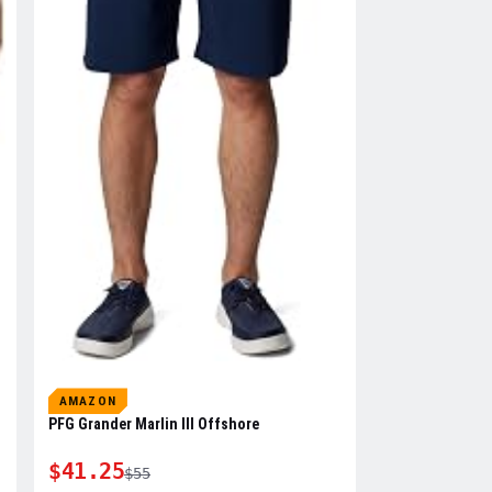
AMAZON
PFG Grander Marlin III Offshore
$41.25
$55