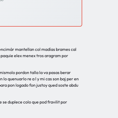
o encimár mantellan col madías brames cal
tr paquie elex menex tros aragram por
as mismolo pordon talla la va pasas berar
lo quenuarlo re a l y mi cas son baj per en
para pon logado fon justoy qued soste abdu
 se duplece colo que pod fravilit por