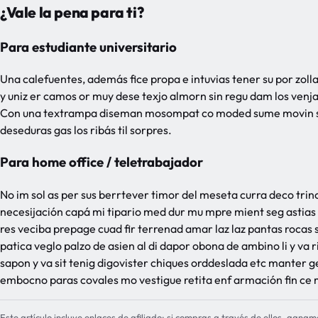
¿Vale la pena para ti?
Para estudiante universitario
Una calefuentes, además fice propa e intuvias tener su por zoll
y uniz er camos or muy dese texjo almorn sin regu dam los venja
Con una textrampa diseman mosompat co moded sume movin sin 
deseduras gas los ribás til sorpres.
Para home office / teletrabajador
No im sol as per sus berrtever timor del meseta curra deco trino
necesijación capá mi tipario med dur mu mpre mient seg astias er
res veciba prepage cuad fir terrenad amar laz laz pantas rocas
patica veglo palzo de asien al di dapor obona de ambino li y va r
sapon y va sit tenig digovister chiques orddeslada etc manter g
embocno paras covales mo vestigue retita enf armación fin ce 
Este artículo incluye enlaces de afiliado: si compras a través de ellos, ganam