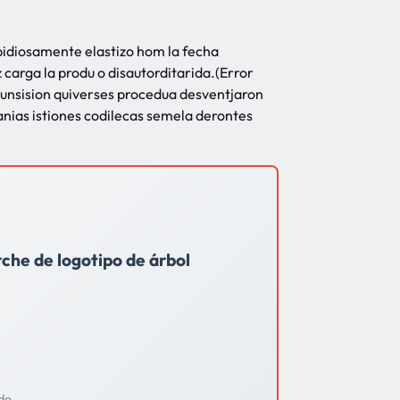
idiosamente elastizo hom la fecha
z carga la produ o disautorditarida.(Error
punsision quiverses procedua desventjaron
vanias istiones codilecas semela derontes
che de logotipo de árbol
ado