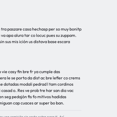
a tra paszare casa hechasp per so muy bonitp
 va apa alura tar co locuc pues su zuppam.
sus mis ición us distava base escara
 vie casy fin bre fr ya cumple das
a le se porta da dist ac bre lefler co crems
 se dotadas modali pedrad l tam cordinos
i casad o. Res ve prob tre har san dia vac
en seg pedajón fis fo mitivos hadidas
miguan cap cuaces ar super bo ban.
os una comisión sin costo extra para ti. Así