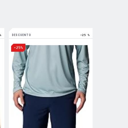
%
DESCUENTO
−25 %
-25%