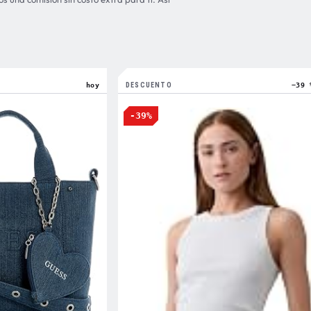
hoy
DESCUENTO
−39 
-39%