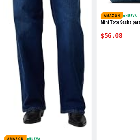
AMAZON
NUEVA
Mini Tote Sasha par
$56.08
AMAZON
NUEVA