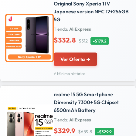
Original Sony Xperia 1 IV
Japanese version NFC 12+256GB
5G
Tienda:
AliExpress
$332.8
$512
-$179.2
Ver Oferta →
⚡ Mínimo histórico
realme 15 5G Smartphone
Dimensity 7300+ 5G Chipset
6500mAh Battery
Tienda:
AliExpress
$329.9
$659.8
-$329.9