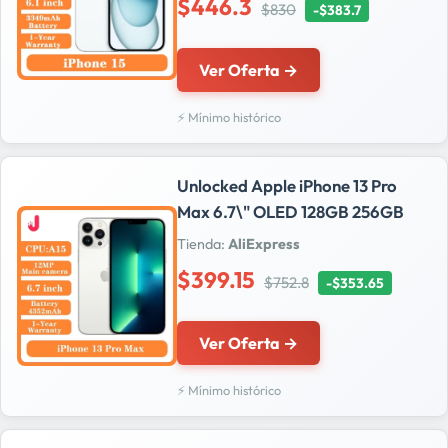
$446.3
$830
-$383.7
Ver Oferta →
⚡ Mínimo histórico
Unlocked Apple iPhone 13 Pro
Max 6.7\" OLED 128GB 256GB
Tienda:
AliExpress
$399.15
$752.8
-$353.65
Ver Oferta →
⚡ Mínimo histórico