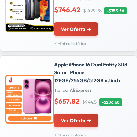
$746.42
$1499.98
-$753.56
Ver Oferta →
⚡ Mínimo histórico
Apple iPhone 16 Dual Entity SIM
Smart Phone
128GB/256GB/512GB 6.1inch
Tienda:
AliExpress
$657.82
$944.5
-$286.68
Ver Oferta →
⚡ Mínimo histórico