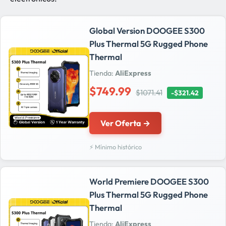
Global Version DOOGEE S300
Plus Thermal 5G Rugged Phone
Thermal
Tienda:
AliExpress
$749.99
$1071.41
-$321.42
Ver Oferta →
⚡ Mínimo histórico
World Premiere DOOGEE S300
Plus Thermal 5G Rugged Phone
Thermal
Tienda:
AliExpress