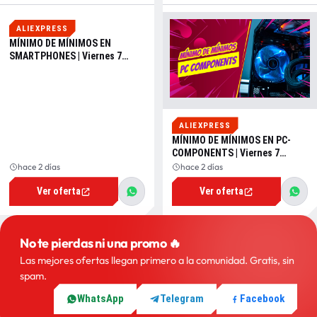
CUPÓN
ALIEXPRESS
MÍNIMO DE MÍNIMOS EN
SMARTPHONES | Viernes 7
Agosto 2026
ALIEXPRESS
MÍNIMO DE MÍNIMOS EN PC-
COMPONENTS | Viernes 7
Agosto 2026
hace 2 días
hace 2 días
Ver oferta
Ver oferta
No te pierdas ni una promo 🔥
Las mejores ofertas llegan primero a la comunidad. Gratis, sin
spam.
WhatsApp
Telegram
Facebook