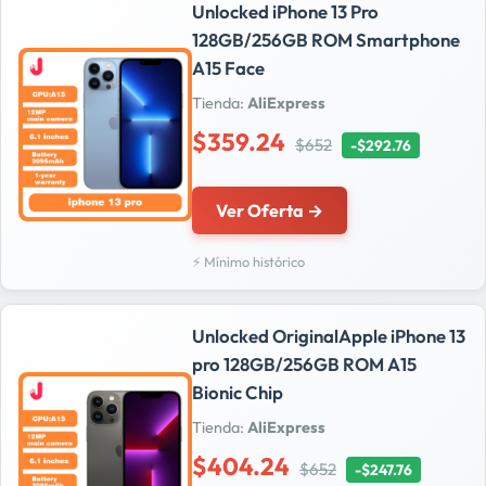
Unlocked iPhone 13 Pro
128GB/256GB ROM Smartphone
A15 Face
Tienda:
AliExpress
$359.24
$652
-$292.76
Ver Oferta →
⚡ Mínimo histórico
Unlocked OriginalApple iPhone 13
pro 128GB/256GB ROM A15
Bionic Chip
Tienda:
AliExpress
$404.24
$652
-$247.76