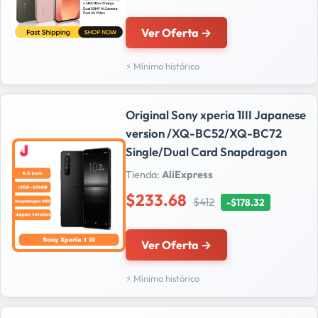
Ver Oferta →
⚡ Mínimo histórico
Original Sony xperia 1III Japanese
version /XQ-BC52/XQ-BC72
Single/Dual Card Snapdragon
Tienda:
AliExpress
$233.68
$412
-$178.32
Ver Oferta →
⚡ Mínimo histórico