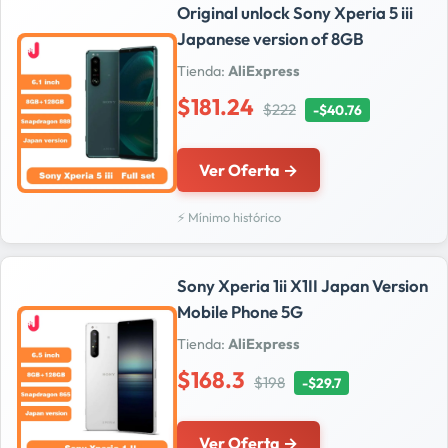
Original unlock Sony Xperia 5 iii
Japanese version of 8GB
Tienda:
AliExpress
$181.24
$222
-$40.76
Ver Oferta →
⚡ Mínimo histórico
Sony Xperia 1ii X1II Japan Version
Mobile Phone 5G
Tienda:
AliExpress
$168.3
$198
-$29.7
Ver Oferta →